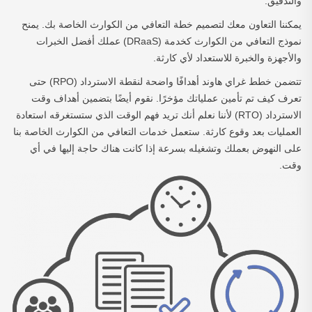
والتدقيق.
يمكننا التعاون معك لتصميم خطة التعافي من الكوارث الخاصة بك. يمنح
نموذج التعافي من الكوارث كخدمة (DRaaS) عملك أفضل الخبرات
والأجهزة والخبرة للاستعداد لأي كارثة.
تتضمن خطط غراي هاوند أهدافًا واضحة لنقطة الاسترداد (RPO) حتى
تعرف كيف تم تأمين عملياتك مؤخرًا. نقوم أيضًا بتضمين أهداف وقت
الاسترداد (RTO) لأننا نعلم أنك تريد فهم الوقت الذي ستستغرقه استعادة
العمليات بعد وقوع كارثة. ستعمل خدمات التعافي من الكوارث الخاصة بنا
على النهوض بعملك وتشغيله بسرعة إذا كانت هناك حاجة إليها في أي
وقت.